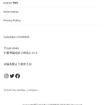
EVENT予約
Information
Privacy Policy
Cafe&Bar COMPASS
〒263-0043
千葉市稲毛区小仲台6-15-9
JR稲毛駅より徒歩５分
Instagram
Twitter
Facebook
Tweets by cafebar_compass
Copyright © Cafe&Bar COMPASS All Rights Reserved.