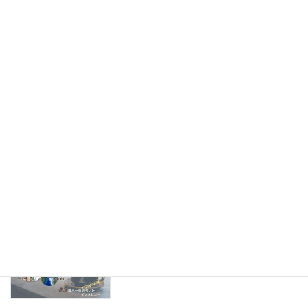
よ！
2023-05-20
【チームCOMPASS スタッフ対談】
team interview
COMPASSプロジェクトの原点
2023-03-08
【販売開始!】「のむ、はなす、つなが
Information
る」プロジェクト！
2023-02-10
【オーナー目線のCOMPASSストーリー
team interview
#5】夢へ一歩近づいたインタビュー
2023-02-02