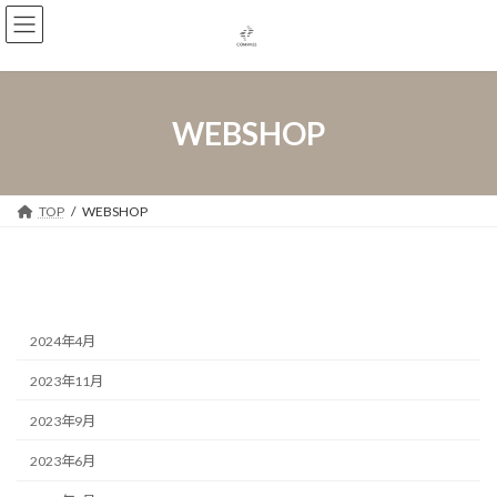
コ
ナ
ン
ビ
テ
ゲ
ン
ー
ツ
シ
へ
ョ
WEBSHOP
ス
ン
キ
に
ッ
移
プ
動
TOP
WEBSHOP
2024年4月
2023年11月
2023年9月
2023年6月