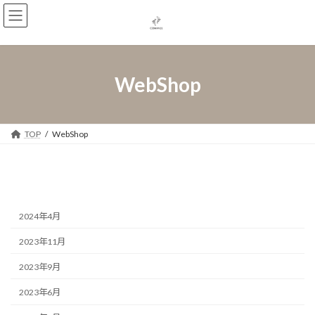
コ
ナ
ン
ビ
テ
ゲ
ン
ー
ツ
シ
へ
ョ
WebShop
ス
ン
キ
に
ッ
移
プ
動
TOP
WebShop
2024年4月
2023年11月
2023年9月
2023年6月